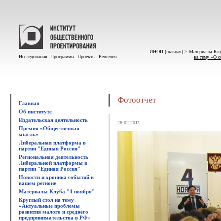
ИНОП (главная)
>
Материалы Клу
Исследования. Программы. Проекты. Решения.
на тему «О 
Фотоотчет
Главная
Об институте
Издательская деятельность
28.02.2011
Премия «Общественная
мысль»
Либеральная платформа в
партии "Единая Россия"
Региональная деятельность
Либеральной платформы в
партии "Единая Россия"
Новости и хроника событий в
вашем регионе
Материалы Клуба "4 ноября"
Круглый стол на тему
«Актуальные проблемы
развития малого и среднего
предпринимательства в РФ»