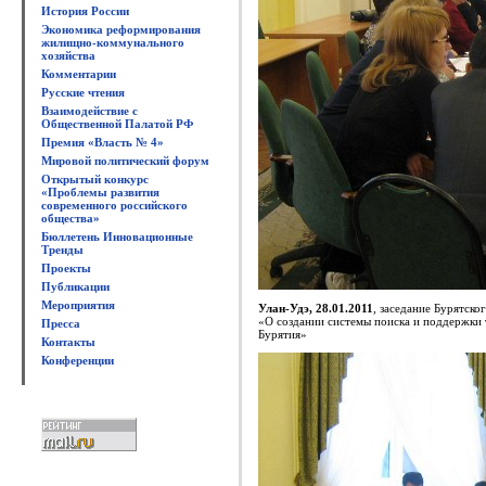
История России
Экономика реформирования
жилищно-коммунального
хозяйства
Комментарии
Русские чтения
Взаимодействие с
Общественной Палатой РФ
Премия «Власть № 4»
Мировой политический форум
Открытый конкурс
«Проблемы развития
современного российского
общества»
Бюллетень Инновационные
Тренды
Проекты
Публикации
Мероприятия
Улан-Удэ, 28.01.2011
, заседание Бурятско
«О создании системы поиска и поддержки 
Пресса
Бурятия»
Контакты
Конференции