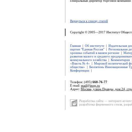
Генеральный директор торговой компани
Вернуться к списку статей
Copyright © 2005—2017 Институт Общест
Главная
|
Об институте
|
Издательская де
партии "Единая Россия"
|
Региональная де
хроника событий в вашем регионе
|
Матер
развития малого и среднего предпринимат
коммунального хозяйства
|
Комментарии
«Власть № 4»
|
Мировой политический ф
общества»
|
Бюллетень Инновационные Т
Конференции
|
Телефон: (495)
660-76-77
E-mail:
mail@inop.ru
Адрес:
Москва, улица Правды, дом 24, стр
Разработка сайта — интернет-агентс
разработка фирменного стиля
,
разра