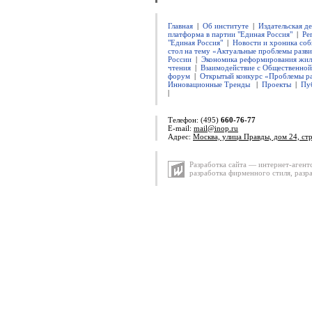
Главная
|
Об институте
|
Издательская д
платформа в партии "Единая Россия"
|
Ре
"Единая Россия"
|
Новости и хроника соб
стол на тему «Актуальные проблемы разви
России
|
Экономика реформирования жил
чтения
|
Взаимодействие с Общественно
форум
|
Открытый конкурс «Проблемы ра
Инновационные Тренды
|
Проекты
|
Пу
|
Телефон: (495)
660-76-77
E-mail:
mail@inop.ru
Адрес:
Москва, улица Правды, дом 24, ст
Разработка сайта — интернет-агент
разработка фирменного стиля
,
разр