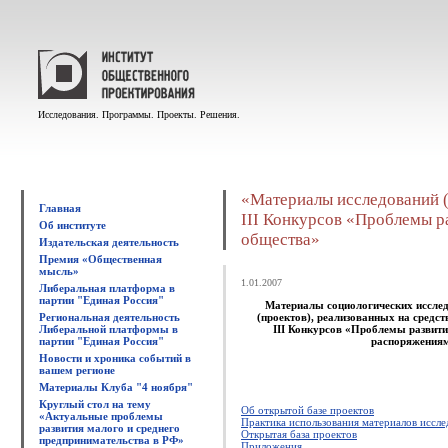
Исследования. Программы. Проекты. Решения.
«Материалы исследований (п
Главная
III Конкурсов «Проблемы р
Об институте
общества»
Издательская деятельность
Премия «Общественная
мысль»
1.01.2007
Либеральная платформа в
партии "Единая Россия"
Материалы социологических исслед
Региональная деятельность
(проектов), реализованных на средст
Либеральной платформы в
III Конкурсов «Проблемы развити
партии "Единая Россия"
распоряжениям
Новости и хроника событий в
вашем регионе
Материалы Клуба "4 ноября"
Круглый стол на тему
Об открытой базе проектов
«Актуальные проблемы
Практика использования материалов иссл
развития малого и среднего
Открытая база проектов
предпринимательства в РФ»
Приложения