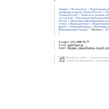
Главная
|
Об институте
|
Издательская д
платформа в партии "Единая Россия"
|
Ре
"Единая Россия"
|
Новости и хроника соб
стол на тему «Актуальные проблемы разви
России
|
Экономика реформирования жил
чтения
|
Взаимодействие с Общественно
форум
|
Открытый конкурс «Проблемы ра
Инновационные Тренды
| Проекты |
Пу
|
Телефон: (495)
660-76-77
E-mail:
mail@inop.ru
Адрес:
Москва, улица Правды, дом 24, ст
Разработка сайта — интернет-агент
разработка фирменного стиля
,
разр