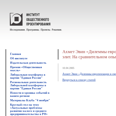
Исследования. Программы. Проекты. Решения.
Ахмет Эвин «Дилеммы европ
Главная
элит. На сравнительном опы
Об институте
Издательская деятельность
Премия «Общественная
10.04.2005
мысль»
Ахмет Эвин «Дилеммы европеизации в све
Либеральная платформа в
партии "Единая Россия"
Вернуться к списку статей
Региональная деятельность
Либеральной платформы в
партии "Единая Россия"
Новости и хроника событий в
вашем регионе
Материалы Клуба "4 ноября"
Круглый стол на тему
«Актуальные проблемы
развития малого и среднего
предпринимательства в РФ»