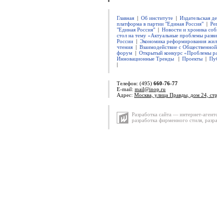
Главная
|
Об институте
|
Издательская д
платформа в партии "Единая Россия"
|
Ре
"Единая Россия"
|
Новости и хроника соб
стол на тему «Актуальные проблемы разви
России
|
Экономика реформирования жил
чтения
|
Взаимодействие с Общественно
форум
|
Открытый конкурс «Проблемы ра
Инновационные Тренды
|
Проекты
|
Пу
|
Телефон: (495)
660-76-77
E-mail:
mail@inop.ru
Адрес:
Москва, улица Правды, дом 24, ст
Разработка сайта — интернет-агент
разработка фирменного стиля
,
разр