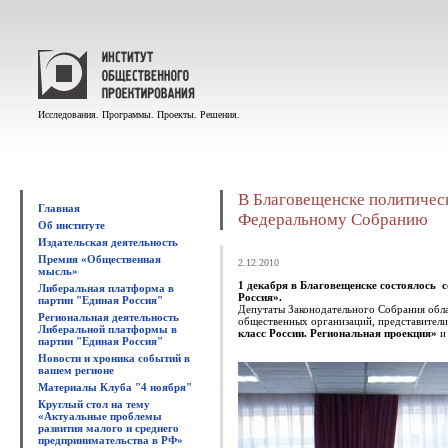
Исследования. Программы. Проекты. Решения.
В Благовещенске политичес
Главная
Федеральному Собранию
Об институте
Издательская деятельность
Премия «Общественная
2.12.2010
мысль»
1 декабря в Благовещенске состоялось 
Либеральная платформа в
Россия».
партии "Единая Россия"
Депутаты Законодательного Собрания обла
Региональная деятельность
общественных организаций, представители
Либеральной платформы в
класс России. Региональная проекция»
и
партии "Единая Россия"
Новости и хроника событий в
вашем регионе
Материалы Клуба "4 ноября"
Круглый стол на тему
«Актуальные проблемы
развития малого и среднего
предпринимательства в РФ»