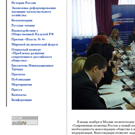
История России
Экономика реформирования
жилищно-коммунального
хозяйства
Комментарии
Русские чтения
Взаимодействие с
Общественной Палатой РФ
Премия «Власть № 4»
Мировой политический форум
Открытый конкурс
«Проблемы развития
современного российского
общества»
Бюллетень Инновационные
Тренды
Проекты
Публикации
Мероприятия
Пресса
Контакты
Конференции
В конце ноября в Москве политические 
«Современная политика России и новый по
необходимость консолидации общества и вл
модернизация. Консолидация позволит зад