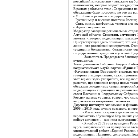
российский консерватизм - заложено глубо
возможности, которые создает государство
В рамках работы по теме «Современная по
обсуждение было построено по тем же воп
- Устойчивое развитие и модернизация;
- Русский мир и внешняя политика России;
- Стиль жизни, комфортные условия для гр
- Идеология развития.
Модератор заседания региональных отделе
Амурской области,
Секретарь амурского 
заметил: «Говоря о модернизации, мы долж
Присутствующие здесь понимают, что мы 
линии - это российский консерватизм. Оче
традиции и большинство, большинство люд
государственных традиций и условий, будь
Заместитель Председателя Законод
руководитель
фракции пар
Законодательном Собрании Амурской обла
патриотического клуба партии «Единая
«Качество жизни (Здоровье)» в рамках мо
говорить о модернизации, нужно произвес
этот термин здесь употребить, все здраво
развития, продвижения вперед новых техно
обсуждая сегодня тему секции всероссийс
модернизация» с проекцией на региональны
своем Послании к Федеральному Собранию
Россия» на всех уровнях, говоря, что спо
направлены на конкретного человека».
Директор института экономики и финан
2009 и 2010 года, нужно создавать, в пер
«Мы можем построить десяток передовых 
переоснастить обучающую базу наших учеб
пойдут активнее», - закончил выступление
«В ноябре 2009 года президент России 
курса, направленного на преодоление отс
законодательной работе «Единой России» в
модернизации. Например, депутатами Госд