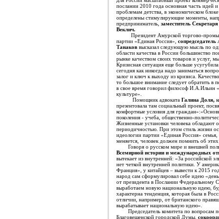
для России масштабный проект коммерческ
послании 2010 года основная часть идей 
проблемам детства, в экономическом блок
определены стимулирующие моменты, напр
предприниматель,
заместитель Секретаря
Веклич.
Президент Амурской торгово-промыш
партии «Единая Россия»,
сопредседатель 
Танаков
высказал следующую мысль по од
области качества в России большинство по
рынке качеством своих товаров и услуг, м
Кризисная ситуация еще больше усугубила п
сегодня как никогда надо заниматься вопр
залог и ключ к выходу из кризиса. Качество
то большое внимание следует обратить в п
в свое время говорил философ И.А.Ильин «
культуре».
Помощник адвоката
Галина Доля,
к
презентовала там социальный проект, посв
комфортные условия для граждан»:«Основн
поколения - учеба, общественно-политичес
Жизненные установки человека обладают о
периодичностью. При этом стиль жизни ос
идеологии партии «Единая Россия» семья, 
меняется, человек должен помнить об этих 
Говоря о русском мире и внешней полит
Всемирной истории и международных о
вытекает из внутренней: «За российской эл
нет четкой внутренней политики. У америк
Франция», у китайцев – вывести к 2015 г
народ сам сформулировал себе идею «день
от президента в Послании Федеральному Со
выработаем новую национальную идею, буд
характерна тенденция, которая была в Рос
отличии, например, от британского правящ
вырабатывает национальную идею».
Председатель комитета по вопросам 
Благовещенской городской Думы,
сокоорди