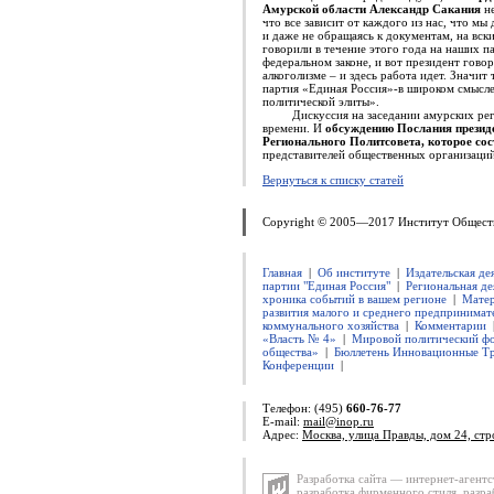
Амурской области Александр Сакания
н
что все зависит от каждого из нас, что мы
и даже не обращаясь к документам, на вск
говорили в течение этого года на наших 
федеральном законе, и вот президент гово
алкоголизме – и здесь работа идет. Значит
партия «Единая Россия»-в широком смысле 
политической элиты».
Дискуссия на заседании амурских регио
времени. И
обсуждению Послания президе
Регионального Политсовета, которое сос
представителей общественных организаций
Вернуться к списку статей
Copyright © 2005—2017 Институт Общест
Главная
|
Об институте
|
Издательская де
партии "Единая Россия"
|
Региональная де
хроника событий в вашем регионе
|
Матер
развития малого и среднего предпринимат
коммунального хозяйства
|
Комментарии
«Власть № 4»
|
Мировой политический ф
общества»
|
Бюллетень Инновационные Т
Конференции
|
Телефон: (495)
660-76-77
E-mail:
mail@inop.ru
Адрес:
Москва, улица Правды, дом 24, стр
Разработка сайта — интернет-агентс
разработка фирменного стиля
,
разра