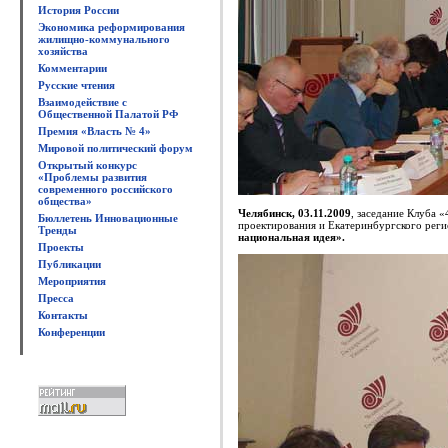
История России
Экономика реформирования
жилищно-коммунального
хозяйства
Комментарии
Русские чтения
Взаимодействие с
Общественной Палатой РФ
Премия «Власть № 4»
Мировой политический форум
Открытый конкурс
«Проблемы развития
современного российского
общества»
Челябинск, 03.11.2009
, заседание Клуба 
Бюллетень Инновационные
проектирования и Екатеринбургского рег
Тренды
национальная идея».
Проекты
Публикации
Мероприятия
Пресса
Контакты
Конференции