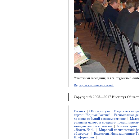
Участники заседания, в т.ч. студенты Челя
Вернуться к списку статей
Copyright © 2005—2017 Институт Общест
Главная
|
Об институте
|
Издательская де
партии "Единая Россия"
|
Региональная де
хроника событий в вашем регионе
|
Матер
развития малого и среднего предпринимат
коммунального хозяйства
|
Комментарии
«Власть № 4»
|
Мировой политический ф
общества»
|
Бюллетень Инновационные Т
Конференции
|