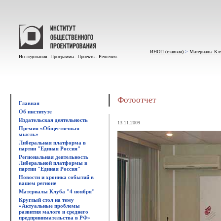
ИНОП (главная)
>
Материалы Клу
Исследования. Программы. Проекты. Решения.
Фотоотчет
Главная
Об институте
Издательская деятельность
13.11.2009
Премия «Общественная
мысль»
Либеральная платформа в
партии "Единая Россия"
Региональная деятельность
Либеральной платформы в
партии "Единая Россия"
Новости и хроника событий в
вашем регионе
Материалы Клуба "4 ноября"
Круглый стол на тему
«Актуальные проблемы
развития малого и среднего
предпринимательства в РФ»