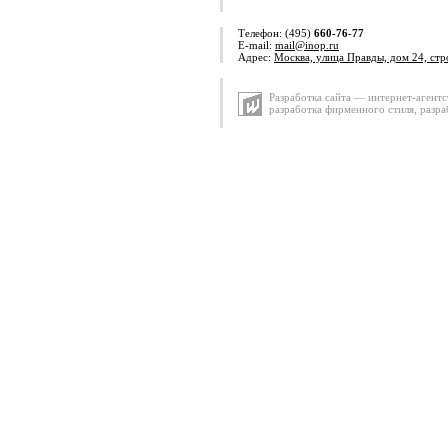
Телефон: (495)
660-76-77
E-mail:
mail@inop.ru
Адрес:
Москва, улица Правды, дом 24, стр
Разработка сайта — интернет-агентс
разработка фирменного стиля
,
разра