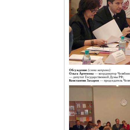
Обсуждение
(слева направо):
Ольга Артемова
— координатор Челябинс
— депутат Государственной Думы РФ;
Константин Захаров
— председатель Челя