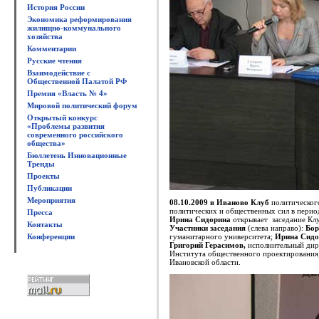
История России
Экономика реформирования
жилищно-коммунального
хозяйства
Комментарии
Русские чтения
Взаимодействие с
Общественной Палатой РФ
Премия «Власть № 4»
Мировой политический форум
Открытый конкурс
«Проблемы развития
современного российского
общества»
Бюллетень Инновационные
Тренды
Проекты
Публикации
Мероприятия
08.10.2009 в Иваново Клуб
политическог
политических и общественных сил в период
Пресса
Ирина Сидорина
открывает заседание Клу
Контакты
Участники заседания
(слева направо):
Бор
Конференции
гуманитарного университета;
Ирина Сидо
Григорий
Герасимов
,
исполнительный дир
Института общественного проектирования
Ивановской области.