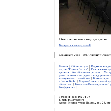
Обмен мнениями в ходе дискуссии.
Вернуться к списку статей
Copyright © 2005—2017 Институт Общест
Главная
|
Об институте
|
Издательская де
партии "Единая Россия"
|
Региональная де
хроника событий в вашем регионе
|
Матер
развития малого и среднего предпринимат
коммунального хозяйства
|
Комментарии
«Власть № 4»
|
Мировой политический ф
общества»
|
Бюллетень Инновационные Т
Конференции
|
Телефон: (495)
660-76-77
E-mail:
mail@inop.ru
Адрес:
Москва, улица Правды, дом 24, стр