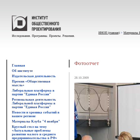
ИНОП (главная)
>
Материалы К
Исследования. Программы. Проекты. Решения.
Фотоотчет
Главная
Об институте
Издательская деятельность
28.10.2009
Премия «Общественная
мысль»
Либеральная платформа в
партии "Единая Россия"
Региональная деятельность
Либеральной платформы в
партии "Единая Россия"
Новости и хроника событий в
вашем регионе
Материалы Клуба "4 ноября"
Круглый стол на тему
«Актуальные проблемы
развития малого и среднего
предпринимательства в РФ»