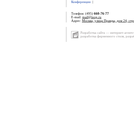
Конференции
|
Телефон: (495)
660-76-77
E-mail:
mail@inop.ru
Адрес:
Москва, улица Правды, дом 24, стр
Разработка сайта — интернет-агентс
разработка фирменного стиля
,
разра