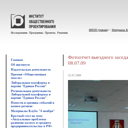
ИНОП (главная)
>
Материалы К
Исследования. Программы. Проекты. Решения.
Фотоотчет выездного заседа
Главная
08.07.09
Об институте
Издательская деятельность
Премия «Общественная
22.07.2009
мысль»
Либеральная платформа в
партии "Единая Россия"
Региональная деятельность
Либеральной платформы в
партии "Единая Россия"
Новости и хроника событий в
вашем регионе
Материалы Клуба "4 ноября"
Круглый стол на тему
«Актуальные проблемы
развития малого и среднего
предпринимательства в РФ»