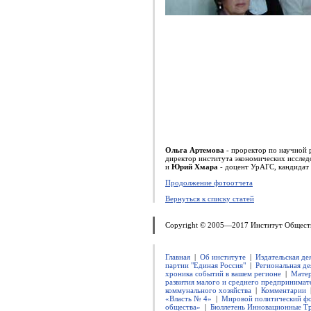
Ольга Артемова
- проректор по научной
директор института экономических исслед
и
Юрий Хмара
- доцент УрАГС, кандидат 
Продолжение фотоотчета
Вернуться к списку статей
Copyright © 2005—2017 Институт Общест
Главная
|
Об институте
|
Издательская де
партии "Единая Россия"
|
Региональная де
хроника событий в вашем регионе
|
Матер
развития малого и среднего предпринимат
коммунального хозяйства
|
Комментарии
«Власть № 4»
|
Мировой политический ф
общества»
|
Бюллетень Инновационные Т