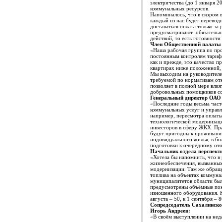
электричества (до 1 января 2
коммунальных ресурсов.
Напоминалось, что в скором 
каждый из нас будет перевод
доставаться оплата только з
предусматривают обязательны
действий, то есть готовнос
Член Общественной палаты 
«Наша рабочая группа по про
постоянным контролем тарифн
как и прежде, это качество 
квартирах ниже положенной,
Мы выходим на руководителей
требуемой по нормативам отк
позволяет в полной мере вли
добровольных помощников со
Генеральный директор ОАО 
«Последние годы весьма част
коммунальных услуг и управл
например, пересмотра оплат
технологической модернизац
инвесторов в сферу ЖКХ. Пра
будут пригодны к проживанию
индивидуального жилья, в бо
подготовки к очередному ото
Начальник отдела перспект
«Хотела бы напомнить, что в
жизнеобеспечения, вызванны
модернизации. Там же обращ
топлива на объектах коммунал
муниципалитетов области был
предусмотрены объёмные пока
изношенного оборудования. К
августа – 50, к 1 сентября – 
Сопредседатель Сахалинско
Игорь Андреев:
«В своём выступлении на нед