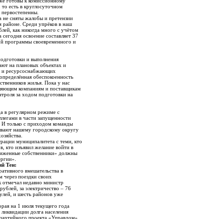
уже готовы к комиссионному
 то есть в круглосуточном
 первостепенны.
а не сняты жалобы и претензии
 районе. Среди упрёков в наш
блей, как никогда много с учётом
 сегодня освоение составляет 37
ой программы своевременного и
подготовки и выполнения
ают на плановых объектах и
ий и ресурсоснабжающих
 определённая обеспокоенность
ственников жилья. Пока у нас
вляющим компаниям и поставщикам
нтроля за ходом подготовки на
а в регулярном режиме с
легами в части запущенности
. И только с приходом команды
зывают нашему городскому округу
озяйства.
рации муниципалитета с теми, кто
, кто изъявил желание войти в
обиженные собственники» должны
нергии».
ий Тен:
ративного вмешательства в
м через поездки своих
к отмечал недавно министр
рублей, за электричество – 76
улей, и шесть районов уже
орая на 1 июля текущего года
о ликвидации долга населения
 партийного проекта «Управдом»,