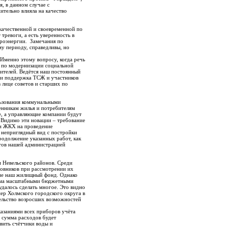
я, в данном случае с
ительно влияла на качество
качественной и своевременной по
тревоги, а есть уверенность в
троэнергии. Замечания по
у периоду, справедливы, но
Именно этому вопросу, когда речь
 по модернизации социальной
ителей. Ведётся наш постоянный
 и поддержка ТСЖ и участников
лице советов и старших по
льзования коммунальными
венникам жилья и потребителям
е, а управляющие компании будут
 Видимо эти новации – требование
ии ЖКХ на проведение
 неприглядный вид с постройки
родолжение указанных работ, как
нтов нашей администрацией
и Невельского районов. Среди
новников при рассмотрении их
ние наш жилищный фонд. Однако
есьма масштабными бюджетными
удалось сделать многое. Это видно
ер Холмского городского округа в
ельство возросших возможностей
казаниями всех приборов учёта
м сумма расходов будет
вить счётчики воды и