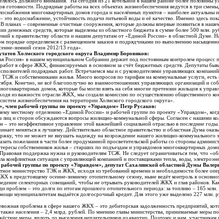
елялось должного внимания. На сегодня из 21 котельной в нашем районе более половины 
в готовности. Подрядные работы на всех объектах жизнеобеспечения ведутся в три смены,
лоснабжения многоквартирных домов города и населённых пунктов – наиболее актуальны и
– это водоснабжение, устойчивость подачи питьевой воды и её качество. Именно здесь пок
В планах – современные очистные сооружения, которые должны впервые появиться в нашем
нии денежных средств, которые выделены из областного бюджета в сумме более 500 млн. ру
ий к правительству области и нашим депутатам от «Единой России» в областной Думе. На
ном порядке определяемся с размещением заказов и подрядчиками по выполнению насыщенн
сенне-зимний сезон 2012/13 года».
утатов Холмского городского округа Владимир Боровиков:
ая Россия» в нашем муниципальном Собрании держит под постоянным контролем процесс 
работ в сфере ЖКХ, финансируемых в основном за счёт бюджетных средств. Депутаты быв
 исполнителей подрядных работ. Встречаемся мы и с руководителями управляющих компан
 ТСЖ и собственниками жилья. Много вопросов по тарифам на коммунальные услуги, есть
нтября. Конечно, не всё благополучно во взаимоотношениях управляющих организаций и соб
ногоквартирных домов, которые бы могли взять на себя многие претензии жильцов к упра
исходя из важности отрасли ЖКХ, мы создали комиссию по осуществлению общественного ко
 систем жизнеобеспечения на территории Холмского городского округа».
, член рабочей группы по проекту «Управдом» Петр Русаков:
шему местному отделению «Единой России» и рабочей группе по проекту «Управдом», когд
ы лиц и сторон обсуждаются вопросы жилищно-коммунальной сферы. Согласен с нашими кол
н – это неэффективное управление этой важнейшей социальной отраслью в последние годы
чинает меняться к лучшему. Действительно областное правительство и областная Дума ока
ржку, что не может не внушать надежду на возрождение нашего жилищно-коммунального х
азать пожелания в части более продуманной просветительской работы со стороны админист
тересы собственников жилья – старших по подъездам и управдомов многоквартирных домов
 Правовая поддержка нужна и руководителям ТСЖ. Не следует ограничиваться тем, что «
икла конфликтная ситуация с управляющей компанией и поставщиками тепла, воды, электроэ
 рабочей группы по проекту «Управдом», депутат Сахалинской областной Думы Валер
стное министерство ТЭК и ЖКХ, исходя из требований времени и необходимости более опе
КХ к предстоящему осенне-зимнему отопительному сезону, ныне ведёт контроль в основно
ведение селекторных совещаний, чтобы не отрывать руководителей ЖКХ и глав районов. Ка
и проблем – это долги по итогам прошлого отопительного периода: за топливо – 165 млн. 
омощи муниципалитетам выдаётся долгосрочный кредит. Для этого уже выделено 227 млн. р
ревожная проблема в сфере нашего ЖКХ – это дебиторская задолженность предприятий, кот
а также населения – 2,4 млрд. рублей. По мнению главы министерства, принимаемые меры п
ёсткие меры, вплоть до выселения неплательщиков из квартир. Поэтому и нам, участникам