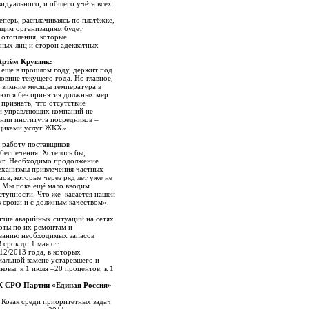
идуального, и общего учёта всех
перь, расплачиваясь по платёжке,
яющим организациям будет
 отопления, которые
нных лиц и сторон адекватных
Артём Круглик:
 ещё в прошлом году, держит под
вине текущего года. Но главное,
в зимние месяцы температура в
ются без принятия должных мер.
признать, что отсутствие
 и управляющих компаний не
ании института посредников –
вщиками услуг ЖКХ».
в работу поставщиков
беспечения. Хотелось бы,
луг. Необходимо продолжение
еханизмы привлечения частных
в, которые через ряд лет уже не
. Мы пока ещё мало вводим
ступности. Что же касается нашей
в сроки и с должным качеством».
ичие аварийных ситуаций на сетях
оты по их ремонтам и
ованию необходимых запасов
 срок до 1 мая от
2/2013 года, в которых
мальной замене устаревшего и
вы: к 1 июля –20 процентов, к 1
РК СРО Партии «Единая Россия»
 Козак среди приоритетных задач