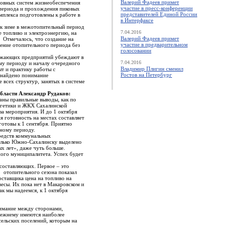
Валерий Фадеев примет
новных систем жизнеобеспечения
участие в пресс-конференции
о периода и прохождения пиковых
представителей Единой России
мплекса подготовлены к работе в
в Интерфаксе
 к зиме в межотопительный период
7.04.2016
е топливо и электроэнергию, на
Валерий Фадеев примет
 Отмечалось, что создание на
участие в предварительном
ение отопительного периода без
голосовании
абжающих предприятий убеждают в
7.04.2016
ому периоду и началу очередного
Владимир Плигин сменил
т и практику работы с
Ростов на Петербург
 найдено понимание
 всех структур, занятых в системе
бласти Александр Рудаков:
аны правильные выводы, как по
ргетики и ЖКХ Сахалинской
за мероприятия. И до 1 октября
я готовность на местах составляет
готовы к 1 сентября. Приятно
ьному периоду.
средств коммунальных
Только Южно-Сахалинску выделено
ых лет», даже чуть больше.
ного муниципалитета. Успех будет
.
 составляющих. Первое – это
о отопительного сезона показал
оставщика цена на топливо на
весы. Их пока нет в Макаровском и
к мы надеемся, к 1 октября
нимание между сторонами,
режнему имеются наиболее
ельских поселений, которым на