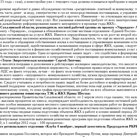
015 года
–
газа), а новостройки уже с текущего года должны оснащаться приборами и индив
времени заработает и давно обсуждаемая система «расщепления» платежей за коммуналку: те
ить часть денег за воду, электричество и газ их непосредственным поставщикам, а управл
а ремонт подъездов, содержание территорий и прочего. Изменения – по утилизации мусора и
й раздельный подсчёт этих услуг. Все указанные изменения требуют от всех заинтересова
ти к дальнейшему реформированию нашего запущенного в прошлые годы ЖКХ».
Сахалинской области, руководитель местной рабочей группы по проекту «Управдом» 
екту «Управдом», созданная в обновлённом составе местным отделением «Единой России»
ую составляющую на услуги ЖКХ. Имеется определённая тревога за их рост во второй поло
предоставляемых населению коммунальных услуг. Люди жалуются, что ещё во многих домах 
 а жалобы и обращения собственников жилья к поставщикам и управляющим компаниям оста
 всех организаций, задействованных в налаживании порядка в сфере ЖКХ, однако, следует 
рытости и гласности в финансово-хозяйственной работе поставщиков коммунальных услуг
ять на текущую ситуацию. Одна из приоритетных наших задач – это содействие в формиров
бственников жилья в контактах и сотрудничестве с управляющими организациями и поста
«Тепло-Энергетическая компания» Сергей Литечик:
о вносятся поправки и дополнения в действующее жилищное законодательство, что вносит 
яющих компаний «определённую нервозность» в соблюдении правил игры в системе жизнео
ы НДС по факту отгрузки, лучше – по факту получения соответствующих коммунальных ус
ии всего нашего «запущенного» коммунального хозяйства, нужна продуманная система и м
вильно ставится вопрос о продолжении капитального ремонта наших многоквартирных домо
. Следует учитывать и потребности наших людей на более достойное и комфортное жильё
льшей поддержке нуждаются и наши бюджетники, ипотека пока ещё далеко от желаемой до
пительному сезону, то пока график предусмотренных работ на всех объектах выполняется 
ивного развития министерства ТЭК и ЖКХ Ирина Шестак:
 распоряжении Правительства Сахалинской области от 2 апреля этого года сказано, что нал
х высоким процентом их износа, подтверждает необходимость продолжения системной раб
ено особое внимание органов местного самоуправления на организацию работ по формир
ьной энергетики, входному контролю за качеством и количеством поставляемого топлива. В
и получены сводные планы подготовки объектов ЖКХ к работе в осенне-зимний период 201
затели замены ветхого сетевого хозяйства не ниже нормативных и принятие мер по макси
онтрольные показатели выполнения ремонтных программ при подготовке объектов ЖКХ тако
80, к 1 октября 2012 года – 100 процентов».
го регионального отделения «Клуба 4 ноября», первый заместитель Председателя РК
авнем заседании Госсовета, которое вёл Президент Владимир Путин, вице-премьер Дмитрий