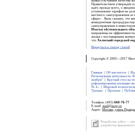
назвал улучшение качества ж
Правительством утверждён пл
идёт, прежде всего, о введе
установление тарифов на дол
местного самоуправления за 
сфере». Было сказано, что в
конкурентные процедуры пере
самоуправления и инвесторов
Итогом обстоятельного обм
направлены на эффективност
жилья с поставщиками комму
что
Холмский городской окру
Вернуться к списку статей
Copyright © 2005—2017 Инс
Главная
|
Об институте
|
Из
Региональная деятельность Л
ноября"
|
Круглый стол на т
реформирования жилищно-ко
№ 4»
|
Мировой политическ
Тренды
|
Проекты
|
Публи
Телефон: (495)
660-76-77
E-mail:
mail@inop.ru
Адрес:
Москва, улица Правды
Разработка сайта — ин
разработка фирменного