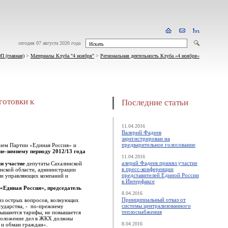
сегодня 07 августа 2026 года
 (главная)
>
Материалы Клуба "4 ноября"
>
Региональная деятельность Клуба «4 ноября»
готовки к
Последние статьи
11.04.2016
Валерий Фадеев
зарегистрирован на
предварительное голосование
ием Партии «Единая Россия» и
не-зимнему периоду 2012/13 года
11.04.2016
алерий Фадеев принял участие
и участие
депутаты Сахалинской
в пресс-конференции
нской области, администрации
представителей Единой России
ли управляющих компаний и
в Интерфаксе
«Единая Россия», председатель
8.04.2016
Принципиальный отказ от
 из острых вопросов, волнующих
системы централизованного
сударства, - по-прежнему
теплоснабжения
авышаются тарифы, не повышается
 положение дел в ЖКХ должны
8.04.2016
в и обман граждан».