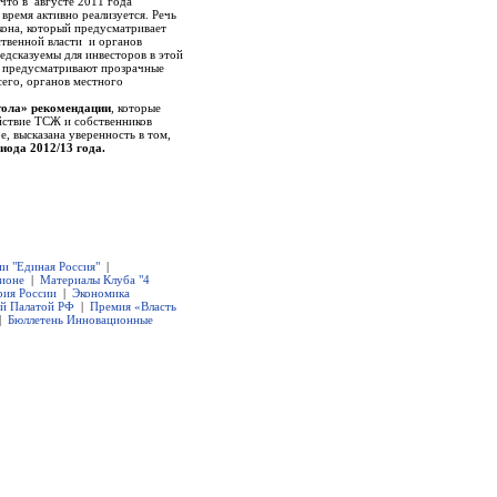
что в августе 2011 года
время активно реализуется. Речь
кона, который предусматривает
ственной власти и органов
едсказуемы для инвесторов в этой
, предусматривают прозрачные
сего, органов местного
тола» рекомендации
, которые
йствие ТСЖ и собственников
 высказана уверенность в том,
риода 2012/13 года.
ии "Единая Россия"
|
гионе
|
Материалы Клуба "4
рия России
|
Экономика
ой Палатой РФ
|
Премия «Власть
|
Бюллетень Инновационные