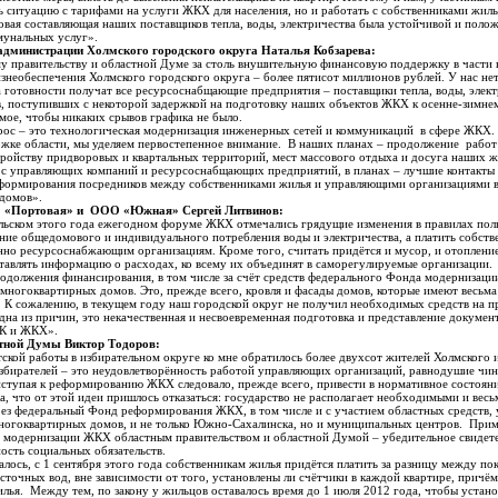
ь ситуацию с тарифами на услуги ЖКХ для населения, но и работать с собственниками жиль
вая составляющая наших поставщиков тепла, воды, электричества была устойчивой и полож
мунальных услуг».
администрации Холмского городского округа Наталья Кобзарева:
 правительству и областной Думе за столь внушительную финансовую поддержку в части 
необеспечения Холмского городского округа – более пятисот миллионов рублей. У нас нет 
та готовности получат все ресурсоснабщающие предприятия – поставщики тепла, воды, элек
 поступивших с некоторой задержкой на подготовку наших объектов ЖКХ к осенне-зимнем
имое, чтобы никаких срывов графика не было.
ос – это технологическая модернизация инженерных сетей и коммуникаций в сфере ЖКХ. 
ржке области, мы уделяем первостепенное внимание. В наших планах – продолжение работ
ройству придворовых и квартальных территорий, мест массового отдыха и досуга наших ж
с с управляющих компаний и ресурсоснабщающих предприятий, в планах – лучшие контакты
 формирования посредников между собственниками жилья и управляющими организациями в 
 домов».
О «Портовая» и ООО «Южная» Сергей Литвинов:
льском этого года ежегодном форуме ЖКХ отмечались грядущие изменения в правилах по
ение общедомового и индивидуального потребления воды и электричества, а платить собст
нно ресурсоснабжающим организациям. Кроме того, считать придётся и мусор, и отоплени
ставлять информацию о расходах, ко всему их объединят в саморегулируемые организации.
родолжения финансирования, в том числе за счёт средств федерального Фонда модернизац
многоквартирных домов. Это, прежде всего, кровля и фасады домов, которые имеют весьма
. К сожалению, в текущем году наш городской округ не получил необходимых средств на п
дна из причин, это некачественная и несвоевременная подготовка и представление докуме
ЭК и ЖКХ».
тной Думы Виктор Тодоров:
тской работы в избирательном округе ко мне обратилось более двухсот жителей Холмского 
збирателей – это неудовлетворённость работой управляющих организаций, равнодушие чи
иступая к реформированию ЖКХ следовало, прежде всего, привести в нормативное состоя
ка, что от этой идеи пришлось отказаться: государство не располагает необходимыми и в
ерез федеральный Фонд реформирования ЖКХ, в том числе и с участием областных средств, 
ногоквартирных домов, и не только Южно-Сахалинска, но и муниципальных центров. Прим
 модернизации ЖКХ областным правительством и областной Думой – убедительное свидет
ность социальных обязательств.
лось, с 1 сентября этого года собственникам жилья придётся платить за разницу между по
сточных вод, вне зависимости от того, установлены ли счётчики в каждой квартире, причё
ья. Между тем, по закону у жильцов оставалось время до 1 июля 2012 года, чтобы устано