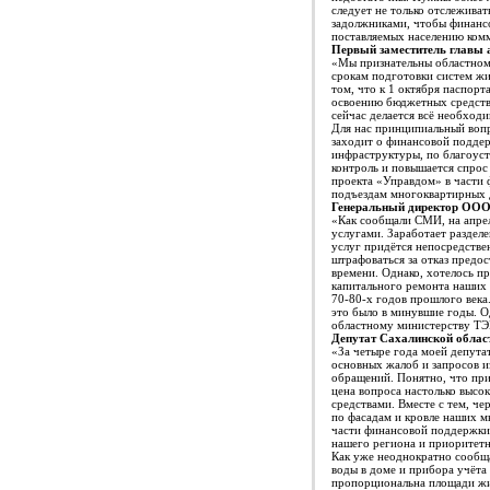
следует не только отслеживат
задолжниками, чтобы финансо
поставляемых населению ком
Первый заместитель главы 
«Мы признательны областному
срокам подготовки систем жиз
том, что к 1 октября паспор
освоению бюджетных средств,
сейчас делается всё необход
Для нас принципиальный вопр
заходит о финансовой подде
инфраструктуры, по благоуст
контроль и повышается спро
проекта «Управдом» в части
подъездам многоквартирных
Генеральный директор ОО
«Как сообщали СМИ, на апре
услугами. Заработает раздел
услуг придётся непосредстве
штрафоваться за отказ предо
времени. Однако, хотелось п
капитального ремонта наших 
70-80-х годов прошлого века
это было в минувшие годы. О
областному министерству Т
Депутат Сахалинской облас
«За четыре года моей депута
основных жалоб и запросов и
обращений. Понятно, что пр
цена вопроса настолько высо
средствами. Вместе с тем, ч
по фасадам и кровле наших м
части финансовой поддержки
нашего региона и приоритет
Как уже неоднократно сообща
воды в доме и прибора учёта 
пропорциональна площади жил