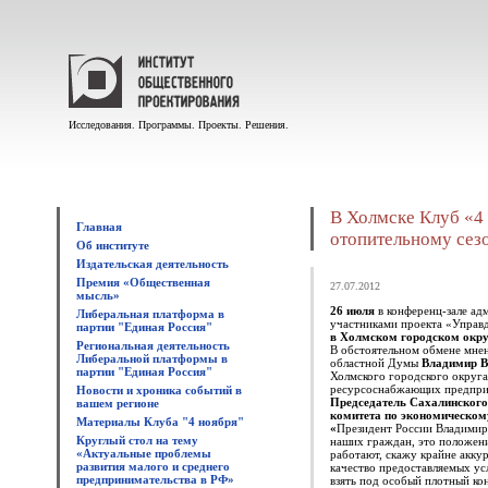
Исследования. Программы. Проекты. Решения.
В Холмске Клуб «4 
Главная
отопительному сез
Об институте
Издательская деятельность
Премия «Общественная
27.07.2012
мысль»
26 июля
в конференц-зале а
Либеральная платформа в
участниками проекта «Управ
партии "Единая Россия"
в Холмском городском окру
Региональная деятельность
В обстоятельном обмене мне
Либеральной платформы в
областной Думы
Владимир В
партии "Единая Россия"
Холмского городского округ
ресурсоснабжающих предприя
Новости и хроника событий в
Председатель Сахалинского
вашем регионе
комитета по экономическом
Материалы Клуба "4 ноября"
«
Президент России Владимир 
Круглый стол на тему
наших граждан, это положени
«Актуальные проблемы
работают, скажу крайне акку
развития малого и среднего
качество предоставляемых ус
предпринимательства в РФ»
взять под особый плотный ко