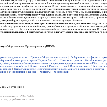
илищно-коммунальных услуг, оказываемых населению. «Хочу напомнить, - подчеркнул он, - 
ан действий по привлечению инвестиций в жилищно-коммунальный комплекс и в настоящее 
нии долгосрочного тарифного регулирования. В настоящее время в Госдуму внесён проект за
госрочный период (от трёх до пяти лет) с материальной ответственностью органов государ
нарушение принятых решений на долгосрочный период, с тем, чтобы мы были понятны и пр
несённые законы предусматривают утверждение стандартов качества предоставляемых услуг
дачи объектов в концессию или в аренду и чёткие взаимные права и обязанности, прежде в
, которые берут в аренду либо в концессию соответствующие объекты».
ена мнениями стали конкретные предложения и высказанные участниками «круглого с
ь в работе управляющих компаний и ресурсоснабжающих предприятий, на лучшее взаимоде
нальных услуг и обслуживающими жилищный фонд управляющими организациями. И главное,
г, как и положено, к 1 октября будет готов к началу осенне-зимнего отопительного пе
титут Общественного Проектирования (ИНОП)
дательская деятельность
|
Премия «Общественная мысль»
|
Либеральная платформа в парт
иберальной платформы в партии "Единая Россия"
|
Новости и хроника событий в вашем ре
ему «Актуальные проблемы развития малого и среднего предпринимательства в РФ»
|
Исто
ммунального хозяйства
|
Комментарии
|
Русские чтения
|
Взаимодействие с Общественн
ий форум
|
Открытый конкурс «Проблемы развития современного российского общества»
кации
|
Мероприятия
|
Пресса
|
Контакты
|
Конференции
|
, дом 24, строение 4
тернет-агентство «Web Otdel»
 стиля
,
разработка логотипов