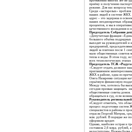
протяжении многих лет не уд
приёму и получению паспорто
режиме. Для нас вопросы теп
Среди «застарелых» проблем 
наших людей в системе ЖКХ. 
адрес – это задержка в освое
наших неоднократных обращен
процентов, и мы в оператив
качественного вхождения в о
Председатель Собрания деп
«Депутатская фракция «Един
большого объёма подрядных 
выходят на руководителей и
предприятий, председателями
людей за платежи после 1 се
мало общественных советов м
тепла и воды. В этом году, 
всех технологических этапах
Председатель ТСЖ «Радуга»
«Следует отдать должное на
приглашением заинтересован
ЖКХ в районе, одна из причи
Олега Назаренко ситуация на
серьёзную финансовую подде
Между тем, хотелось бы выск
сегодня призван защищать ин
общественные советы домов.
обращаться в суд, если возн
Руководитель региональной
«
Следует отметить, что обла
процесс подготовки систем Ж
специалистов в районы и про
отрасли Георгий Митрик, сред
млн. рублей. В порядке же п
оформили кредит.
Однако, наиболее острая и т
составила 2,6 млрд. рублей, 
недостаточны. Нужны более ж