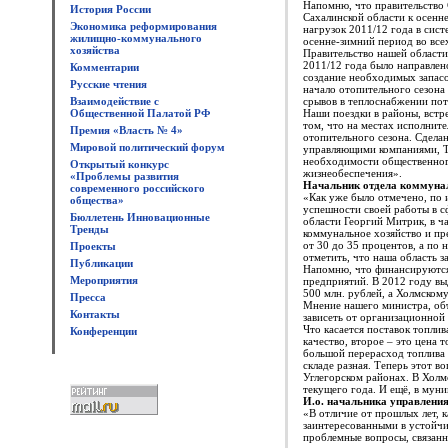
Напомню, что правительство 
История России
Сахалинской области к осенн
Экономика реформирования
нагрузок 2011/12 года в сис
жилищно-коммунального
осенне-зимний период во все
хозяйства
Правительство нашей области
2011/12 года было направлен
Комментарии
создание необходимых запасо
Русские чтения
начало отопительного сезона
Взаимодействие с
срывов в теплоснабжении пот
Общественной Палатой РФ
Наши поездки в районы, вст
том, что на местах исполнит
Премия «Власть № 4»
отопительного сезона. Сдела
Мировой политический форум
управляющими компаниями, Т
необходимости общественного
Открытый конкурс
жизнеобеспечения».
«Проблемы развития
Начальник отдела коммунал
современного российского
«Как уже было отмечено, по 
общества»
успешности своей работы в 
Бюллетень Инновационные
области Георгий Митрик, в ча
Тренды
коммунальное хозяйство и пр
от 30 до 35 процентов, а по
Проекты
отметить, что наша область 
Публикации
Напомню, что финансируются 
Мероприятия
предприятий. В 2012 году вы
500 млн. рублей, а Холмском
Пресса
Мнение нашего министра, объ
Контакты
зависеть от организационной
Что касается поставок топли
Конференции
качество, второе – это цена 
большой перерасход топлива в
складе разная. Теперь этот в
Углегорском районах. В Холм
текущего года. И ещё, в мун
И.о. начальника управлени
«В отличие от прошлых лет, 
заинтересованными в устойч
проблемные вопросы, связанн