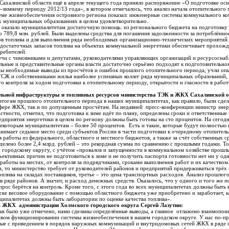
Сахалинской области ещё в апреле текущего года приняло распоряжение «О подготовке ос
е-зимнему периоду 2012/13 года», в котором отмечалось, что анализ начала отопительног
теме жизнеобеспечения островного региона показал: инженерные системы коммунального ко
х муниципальных образованиях в целом удовлетворительно.
 оказало муниципалитетам достаточную помощь: из регионального бюджета на подготовку
о 789,8 млн. рублей. Были выделены средства для погашения задолженности за потреблённо
в топлива и для выполнения ряда необходимых организационно-технических мероприятий.
 достаточных запасов топлива на объектах коммунальной энергетики обеспечивает прохожд
ребителей.
речи с чиновниками и депутатами, руководителями управляющих организаций и ресурсосн
ельные и представительные органы власти достаточно серьёзно подходят к подготовительн
ны необходимые выводы из просчётов и ошибок прошлого отопительного периода, учли опы
СЖ и собственниками жилья наиболее успешных коллег ряда муниципальных образований,
 контроля за ходом подготовки к отопительному периоду, открытости и гласности в работе
ьной инфраструктуры и топливных ресурсов министерства ТЭК и ЖКХ Сахалинской о
итогам прошлого отопительного периода в наших муниципалитетах, как правило, были сдел
сфере ЖКХ, так и по допущенным просчётам. На недавней пресс-конференции министр эне
стности, отметил, что подготовка к зиме идёт по плану, определены сроки и ответственные 
едприятия энергетики в целом по региону должны быть готовы на сто процентов. На сегодн
 некоторым муниципалитетам – более 50 процентов. Есть и такие, которые будут полностью 
занимает седьмое место среди субъектов России в части подготовки к очередному отопител
работы из федерального, областного и местного бюджетов, а также за счёт собственных 
делено более 2,4 млрд. рублей – это рекордная сумма по сравнению с прошлыми годами. 
у городскому округу, с учётом «провалов и запущенности в коммунальном хозяйстве прошл
ективных причин не подготовиться к зиме и не получить паспорта готовности нет ни у од
 работы на местах, от контроля за подрядчиками, сроками выполнения работ и их качеством
ва, то министерство требует от руководителей районов и предприятий придерживаться трёх
топлива на складах поставщиков, третье – это цена транспортных расходов. Анализ прошлог
 ряде районов. А значит, и расход денежных средств. Оказалось, что у одного и того же п
опрос берётся на контроль. Кроме того, с этого года во всех муниципалитетах должны быть 
ске весовое оборудование с помощью областного бюджета уже приобретено и заработает, ка
иципалитетах должны быть лаборатории по оценке качества топлива».
я ЖКХ администрации Холмского городского округа Сергей Лазутин:
как было уже отмечено, нами сделаны определённые выводы, а главное отлажено взаимопо
ивом функционировании системы жизнеобеспечения в нашем городском округе. У нас по-п
ые с приведением в порядок наружных коммуникаций и внутридомовых сетей ЖКХ в ряде с