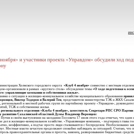
ИНОП
ноября» и участники проекта «Управдом» обсудили ход под
ону
дминистрации Холмского городского округа
«Клуб 4 ноября»
совместно с местным отделен
дом»организовали в рамках «круглого стола» обсуждение темы
«О ходе подготовки к осен
ге: управляющие компании и собственники жилья».
ниями о ситуации в жилищно-коммунальном хозяйстве муниципального образования
принял
оронцов, Виктор Тодоров и Валерий Тен
, представители министерства ТЭК и ЖКХ Сахали
а, региональной и местной рабочих групп по партийному проекту «Управдом», руководите
тий, ТСЖ и собственники жилья.
 регионального отделения «Клуба 4 ноября», заместитель Секретаря РПС СРО Партии 
у развитию Сахалинской областной Думы Владимир Воронцов:
Путин в своём выступлении на заседании Госсовета 17 июля этого года отмечал, что один
е дел в жилищно-коммунальном хозяйстве. «Управляющие компании, - подчеркнул глава го
ратно, неэффективно, а подчас просто люди сталкиваются с беспределом. Необоснованно з
луг. Местные власти зачастую продолжают спокойно наблюдать за ситуацией. Считаю, что
нтроль правоохранительные органы и пресечь, наконец, разворовывание бюджетных средст