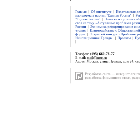
Главная
|
Об институте
|
Издательская д
платформа в партии "Единая Россия"
|
Ре
"Единая Россия"
|
Новости и хроника соб
стол на тему «Актуальные проблемы разви
России
|
Экономика реформирования жил
чтения
|
Взаимодействие с Общественно
форум
|
Открытый конкурс «Проблемы ра
Инновационные Тренды
|
Проекты
|
Пу
|
Телефон: (495)
660-76-77
E-mail:
mail@inop.ru
Адрес:
Москва, улица Правды, дом 24, ст
Разработка сайта — интернет-агент
разработка фирменного стиля
,
разр