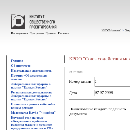
ИНОП (главная)
>
Отк
Исследования. Программы. Проекты. Решения.
КРОО "Союз содействия ме
Главная
Об институте
Издательская деятельность
23.07.2008
Премия «Общественная
мысль»
Номер заявки
1
Либеральная платформа в
партии "Единая Россия"
Региональная деятельность
Дата
07.07.2008
Либеральной платформы в
партии "Единая Россия"
Новости и хроника событий в
вашем регионе
Наименование каждого поданного
Материалы Клуба "4 ноября"
документа
Круглый стол на тему
«Актуальные проблемы
развития малого и среднего
предпринимательства в РФ»