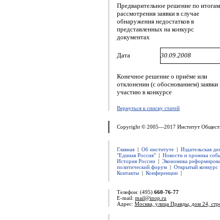
Предварительное решение по итогам
рассмотрения заявки в случае
обнаружения недостатков в
представленных на конкурс
документах
Дата
30.09.2008
Конечное решение о приёме или
отклонении (с обоснованием) заявки 
участию в конкурсе
Вернуться к списку статей
Copyright © 2005—2017 Институт Общест
Главная
|
Об институте
|
Издательская де
"Единая Россия"
|
Новости и хроника соб
История России
|
Экономика реформирова
политический форум
|
Открытый конкурс 
Контакты
|
Конференции
|
Телефон: (495)
660-76-77
E-mail:
mail@inop.ru
Адрес:
Москва, улица Правды, дом 24, стр