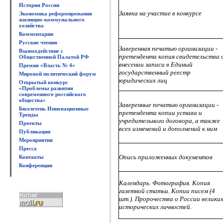
История России
Заявка на участие в конкурсе
Экономика реформирования
жилищно-коммунального
хозяйства
Комментарии
Русские чтения
Заверенная печатью организации -
Взаимодействие с
претендента копия свидетельства 
Общественной Палатой РФ
внесении записи в Единый
Премия «Власть № 4»
государственный реестр
Мировой политический форум
юридических лиц
Открытый конкурс
«Проблемы развития
современного российского
общества»
Заверенные печатью организации -
Бюллетень Инновационные
претендента копии устава и
Тренды
учредительного договора, а также
Проекты
всех изменений и дополнений к ним
Публикации
Мероприятия
Пресса
Опись приложенных документов
Контакты
Конференции
Календарь. Фотография. Копия
газетной статьи. Копии писем (4
шт.). Пророчества о России велики
исторических личностей.