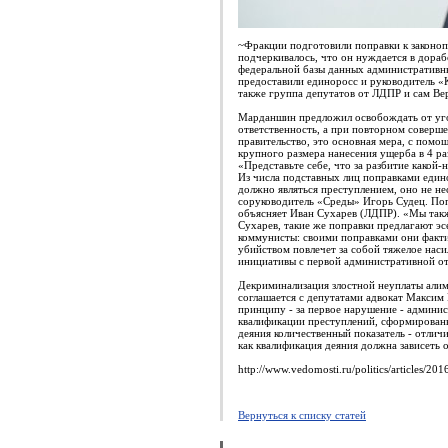
~Фракции подготовили поправки к законопр
подчеркивалось, что он нуждается в дораб
федеральной базы данных административны
предоставили единоросс и руководитель 
также группа депутатов от ЛДПР и сам Вер
Марданшин предложил освобождать от угол
ответственность, а при повторном соверше
правительство, это основная мера, с помо
крупного размера нанесения ущерба в 4 р
«Представьте себе, что за разбитие какой
Из числа подставных лиц поправками едино
должно являться преступлением, оно не н
соруководитель «Среды» Игорь Судец. Поп
объясняет Иван Сухарев (ЛДПР). «Мы такж
Сухарев, такие же поправки предлагают э
коммунисты: своими поправками они факти
убийством повлечет за собой тяжелое насил
инициативы с первой административной отв
Декриминализация злостной неуплаты алим
соглашается с депутатами адвокат Максим 
принципу - за первое нарушение - админис
квалификации преступлений, сформированн
деяния количественный показатель - отлич
как квалификация деяния должна зависеть о
http://www.vedomosti.ru/politics/articles/2
Вернуться к списку статей