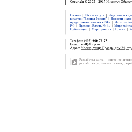
Copyright © 2005—2017 Институт Общест
Главная
|
Об институте
|
Издательская де
в партии "Единая Россия"
|
Новости и хро
предпринимательства в РФ»
|
История Ро
РФ
|
Премия «Власть № 4»
|
Мировой по
Публикации
|
Мероприятия
|
Пресса
|
К
Телефон: (495)
660-76-77
E-mail:
mail@inop.ru
Адрес:
Москва, улица Правды, дом 24, стр
Разработка сайта — интернет-агентс
разработка фирменного стиля
,
разра