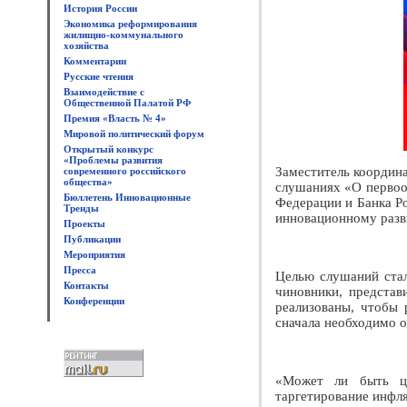
История России
Экономика реформирования
жилищно-коммунального
хозяйства
Комментарии
Русские чтения
Взаимодействие с
Общественной Палатой РФ
Премия «Власть № 4»
Мировой политический форум
Открытый конкурс
«Проблемы развития
Заместитель координ
современного российского
общества»
слушаниях «О первоо
Бюллетень Инновационные
Федерации и Банка Ро
Тренды
инновационному разв
Проекты
Публикации
Мероприятия
Пресса
Целью слушаний стал
Контакты
чиновники, представ
Конференции
реализованы, чтобы 
сначала необходимо о
«Может ли быть це
таргетирование инфля