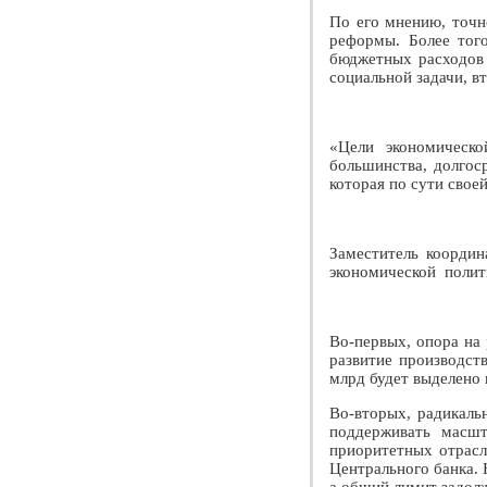
По его мнению, точн
реформы. Более тог
бюджетных расходов 
социальной задачи, в
«Цели экономическо
большинства, долгоср
которая по сути свое
Заместитель координ
экономической полит
Во-первых, опора на
развитие производст
млрд будет выделено 
Во-вторых, радикаль
поддерживать масшт
приоритетных отрасл
Центрального банка. 