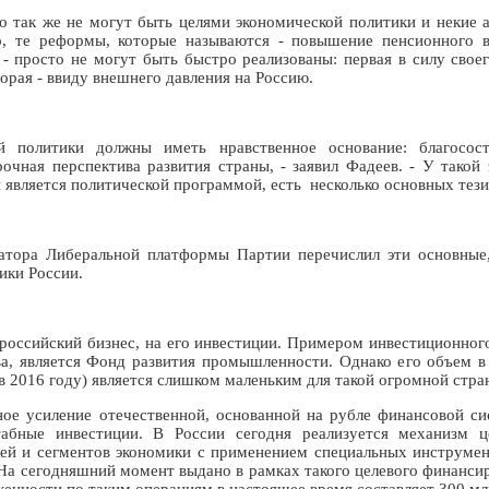
о так же не могут быть целями экономической политики и некие 
о, те реформы, которые называются - повышение пенсионного в
- просто не могут быть быстро реализованы: первая в силу свое
торая - ввиду внешнего давления на Россию.
й политики должны иметь нравственное основание: благосос
очная перспектива развития страны, - заявил Фадеев. - У такой
й является политической программой, есть несколько основных тези
атора Либеральной платформы Партии перечислил эти основные
ики России.
 российский бизнес, на его инвестиции. Примером инвестиционног
ва, является Фонд развития промышленности. Однако его объем в
в 2016 году) является слишком маленьким для такой огромной стран
ное усиление отечественной, основанной на рубле финансовой си
абные инвестиции. В России сегодня реализуется механизм ц
ей и сегментов экономики с применением специальных инструме
На сегодняшний момент выдано в рамках такого целевого финанси