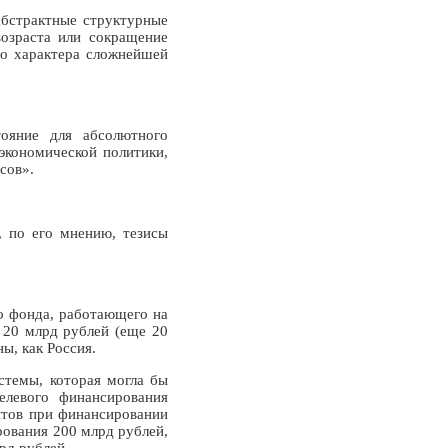
абстрактные структурные
озраста или сокращение
го характера сложнейшей
тояние для абсолютного
 экономической политики,
сов».
, по его мнению, тезисы
о фонда, работающего на
 20 млрд рублей (еще 20
ы, как Россия.
стемы, которая могла бы
елевого финансирования
нтов при финансировании
рования 200 млрд рублей,