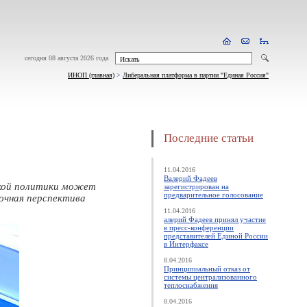
сегодня 08 августа 2026 года
ИНОП (главная)
>
Либеральная платформа в партии "Единая Россия"
Последние статьи
11.04.2016
Валерий Фадеев
ской политики может
зарегистрирован на
предварительное голосование
очная перспектива
11.04.2016
алерий Фадеев принял участие
в пресс-конференции
представителей Единой России
в Интерфаксе
8.04.2016
Принципиальный отказ от
системы централизованного
теплоснабжения
8.04.2016