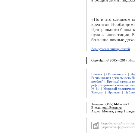
а общий лимит задолж
«Но и это слишком ма
кредитов Необходимы
Центрального банка к
нужны инвестиции. Б
большие личные доход
Вернуться к списку статей
Copyright © 2005—2017 Инс
Главная
|
Об институте
|
Из
Региональная деятельность Л
ноября"
|
Круглый стол на т
реформирования жилищно-ко
№ 4»
|
Мировой политическ
Тренды
|
Проекты
|
Публи
Телефон: (495)
660-76-77
E-mail:
mail@inop.ru
Адрес:
Москва, улица Правды
Разработка сайта — ин
разработка фирменного