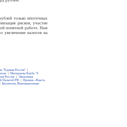
рд рублей.
 рублей только ипотечных
мизация рисков, участие
той понятной работе. Нам
о увеличение налогов на
ии "Единая Россия"
|
гионе
|
Материалы Клуба "4
рия России
|
Экономика
ой Палатой РФ
|
Премия «Власть
|
Бюллетень Инновационные