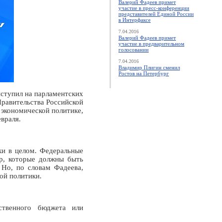
Валерий Фадеев примет
участие в пресс-конференции
представителей Единой России
в Интерфаксе
7.04.2016
Валерий Фадеев примет
участие в предварительном
голосовании
7.04.2016
Владимир Плигин сменил
Ростов на Петербург
ступил на парламентских
равительства Российской
 экономической политике,
враля.
ки в целом. Федеральные
ер, которые должны быть
 Но, по словам Фадеева,
ой политики.
ственного бюджета или