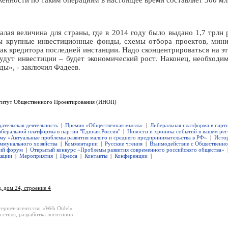
енности по таким операциям в настоящее время составляет 300 мл
лая величина для страны, где в 2014 году было выдано 1,7 трлн
 крупные инвестиционные фонды, схемы отбора проектов, мини
ак кредитора последней инстанции. Надо сконцентрироваться на э
удут инвестиции – будет экономический рост. Наконец, необходим
ы», - заключил Фадеев.
титут Общественного Проектирования (ИНОП)
дательская деятельность
|
Премия «Общественная мысль»
|
Либеральная платформа в парт
иберальной платформы в партии "Единая Россия"
|
Новости и хроника событий в вашем ре
ему «Актуальные проблемы развития малого и среднего предпринимательства в РФ»
|
Исто
ммунального хозяйства
|
Комментарии
|
Русские чтения
|
Взаимодействие с Общественн
ий форум
|
Открытый конкурс «Проблемы развития современного российского общества»
кации
|
Мероприятия
|
Пресса
|
Контакты
|
Конференции
|
, дом 24, строение 4
тернет-агентство «Web Otdel»
 стиля
,
разработка логотипов