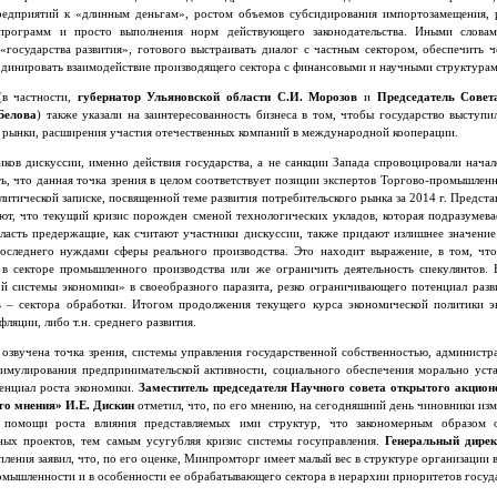
едприятий к «длинным деньгам», ростом объемов субсидирования импортозамещения, р
программ и просто выполнения норм действующего законодательства. Иными словам
«государства развития», готового выстраивать диалог с частным сектором, обеспечить 
рдинировать взаимодействие производящего сектора с финансовыми и научными структурам
(в частности,
губернатор Ульяновской области С.И. Морозов
и
Председатель Совет
Белова
) также указали на заинтересованность бизнеса в том, чтобы государство выступи
 рынки, расширения участия отечественных компаний в международной кооперации.
ков дискуссии, именно действия государства, а не санкции Запада спровоцировали нача
ть, что данная точка зрения в целом соответствует позиции экспертов Торгово-промышлен
итической записке, посвященной теме развития потребительского рынка за 2014 г. Предста
ют, что текущий кризис порожден сменой технологических укладов, которая подразумева
Власть предержащие, как считают участники дискуссии, также придают излишнее значени
оследнего нуждами сферы реального производства. Это находит выражение, в том, что
в секторе промышленного производства или же ограничить деятельность спекулянтов. В
ой системы экономики» в своеобразного паразита, резко ограничивающего потенциал раз
ь – сектора обработки. Итогом продолжения текущего курса экономической политики 
фляции, либо т.н. среднего развития.
озвучена точка зрения, системы управления государственной собственностью, администр
тимулирования предпринимательской активности, социального обеспечения морально уст
енциал роста экономики.
Заместитель председателя Научного совета открытого акцион
ого мнения» И.Е. Дискин
отметил, что, по его мнению, на сегодняшний день чиновники из
 помощи роста влияния представляемых ими структур, что закономерным образом об
ных проектов, тем самым усугубляя кризис системы госуправления.
Генеральный дире
пления заявил, что, по его оценке, Минпромторг имеет малый вес в структуре организации в
мышленности и в особенности ее обрабатывающего сектора в иерархии приоритетов госуда