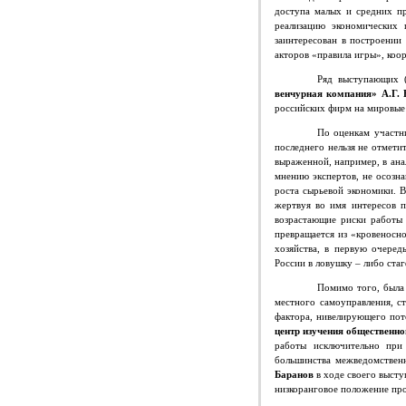
доступа малых и средних пр
реализацию экономических 
заинтересован в построении 
акторов «правила игры», коо
Ряд выступающих 
венчурная компания» А.Г. 
российских фирм на мировые
По оценкам участни
последнего нельзя не отмети
выраженной, например, в анал
мнению экспертов, не осозна
роста сырьевой экономики. 
жертвуя во имя интересов п
возрастающие риски работы 
превращается из «кровеносн
хозяйства, в первую очеред
России в ловушку – либо стаг
Помимо того, была 
местного самоуправления, с
фактора, нивелирующего пот
центр изучения общественн
работы исключительно при
большинства межведомствен
Баранов
в ходе
своего высту
низкоранговое положение про