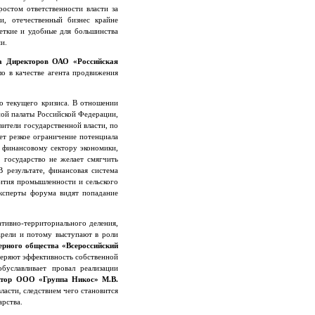
остом ответственности власти за
и, отечественный бизнес крайне
четкие и удобные для большинства
и.
а Директоров ОАО «Российская
ло в качестве агента продвижения
ло текущего кризиса. В отношении
ной палаты Российской Федерации,
вители государственной власти, по
ет резкое ограничение потенциала
е финансовому сектору экономики,
 государство не желает смягчить
 результате, финансовая система
вития промышленности и сельского
эксперты форума видят попадание
ативно-территориального деления,
арели и потому выступают в роли
ерного общества «Всероссийский
меряют эффективность собственной
уславливает провал реализации
ктор ООО «Группа Никос» М.В.
ласти, следствием чего становится
рства.