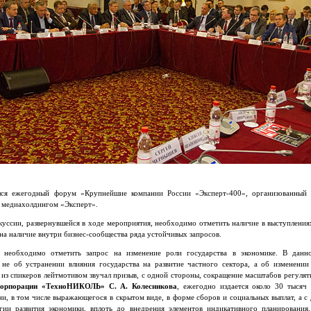
ялся ежегодный форум «Крупнейшие компании России «Эксперт-400», организованный
с медиахолдингом «Эксперт».
уссии, развернувшейся в ходе мероприятия, необходимо отметить наличие в выступлени
 на наличие внутри бизнес-сообщества ряда устойчивых запросов.
 необходимо отметить запрос на изменение роли государства в экономике. В данн
 не об устранении влияния государства на развитие частного сектора, а об изменении 
из спикеров лейтмотивом звучал призыв, с одной стороны, сокращение масштабов регуляти
 корпорации «ТехноНИКОЛЬ» С. А. Колесникова
, ежегодно издается около 30 тысяч
ни, в том числе выражающегося в скрытом виде, в форме сборов и социальных выплат, а с
егии развития экономики, вплоть до внедрения элементов индикативного планировани