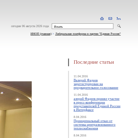
сегодня 06 августа 2026 года
ИНОП (главная)
>
Либеральная платформа в партии "Единая Россия"
Последние статьи
11.04.2016
Валерий Фадеев
зарегистрирован на
предварительное голосование
11.04.2016
алерий Фадеев принял участие
в пресс-конференции
представителей Единой России
в Интерфаксе
8.04.2016
Принципиальный отказ от
системы централизованного
теплоснабжения
8.04.2016