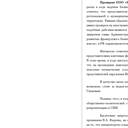
Президент ООО «Н
риска в ходе ведения бизн
отметил,
что представител
региональной и муниципальн
территории. Равным образом
шквал проверок на иностранн
подобные действия являются 
заверения главы Администр
развитию французского бизне
власти» в РФ характеризуетс
Интересно отметить
представителями ключевых фи
В тоже время, в ходе высту
что на прошедшем некоторо
поистине титанические ус
представителей окружения Иг
В качестве своих о
возможно, стоят за медиа-а
Глазьевым.
Помимо того, в ход
общественно-политической 
репрезентацию в СМИ.
Касательно запрос
признанию В.А. Фадеева, ни 
на то, что инициатором созд