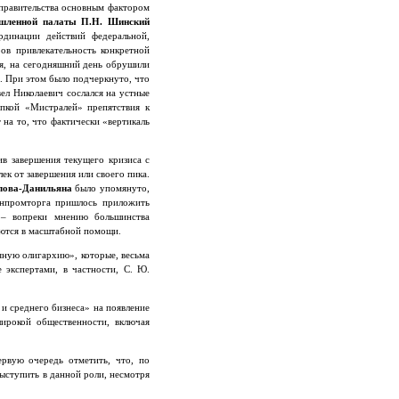
правительства основным фактором
ышленной палаты П.Н. Шинский
рдинации действий федеральной,
ов привлекательность конкретной
я, на сегодняшний день обрушили
. При этом было подчеркнуто, что
вел Николаевич сослался на устные
упкой «Мистралей» препятствия к
 на то, что фактически «вертикаль
ив завершения текущего кризиса с
ек от завершения или своего пика.
лова-Данильяна
было упомянуто,
инпромторга пришлось приложить
 – вопреки мнению большинства
аются в масштабной помощи.
яную олигархию», которые, весьма
 экспертами, в частности, С. Ю.
и среднего бизнеса» на появление
ирокой общественности, включая
рвую очередь отметить, что, по
ыступить в данной роли, несмотря