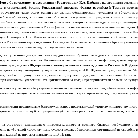
овое Содружество» и ассоциации «Росагромаш» К.А. Бабкин
открыто назвал решения 
еса в современной России.
Генеральный директор Франко-российской Торгово-пром
и государства чаще всего манкируют своими обязанностями, лежащими в области коо
ой ветвей власти, а именно данный фактор чаще всего и определяет в глазах инвестор
 им было отмечено, что чиновники в регионах, неверно понимая задачу импортозамещени
ые компании, действующие в России (несмотря на высокий уровень локализации последних)
именно следствием «инициативы на местах»: в качестве доказательства данного тезиса Па
ации Президента С.Б. Иванова относительно того, что после решения проблемы с пок
са в России возникнуть недолжно. Последнее обстоятельство косвенным образом указывает
я слабой взаимосвязью между ее отдельными элементами.
, что участники дискуссии также кардинальным образом расходятся в оценках перспект
гур в рамках правительства. По мнению экспертов, выступавших на форуме, кризис еще дал
пления
председателя Федерального межотраслевого совета «Деловой России»
А.В. Дани
е время назад совещании у первого вице-премьера И.И. Шувалова представителям М
илия, чтобы не допустить свертывания программ поддержки отечественного бизнеса
оря Ивановича, уверенных, что кризис пошел на спад и предприниматели больше не нужд
ппонентов участники обсуждения упоминали «валютных спекулянтов», «банковскую и нефт
таками на позицию в отношении экономического курса правительства, озвученную ранее
е дискуссии неоднократно был озвучен запрос представителей «конструктивного крупного 
структуры, защищающей и продвигающей его интересы, как на уровне власти, так и ш
а на структуру, защищающую интересы крупного и среднего бизнеса, необходимо в пе
одна из «большой четверки» ныне существующих общественных организаций не способна в
ания каждой из них выступил лично В.В. Путин.