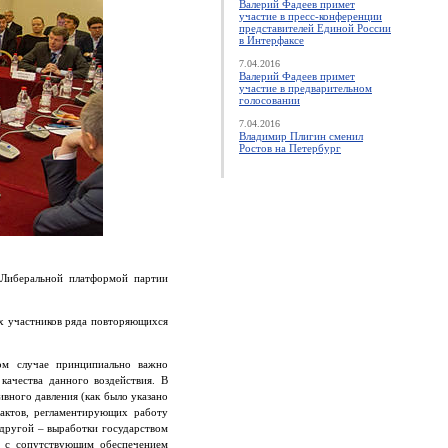
Валерий Фадеев примет
участие в пресс-конференции
представителей Единой России
в Интерфаксе
7.04.2016
Валерий Фадеев примет
участие в предварительном
голосовании
7.04.2016
Владимир Плигин сменил
Ростов на Петербург
 Либеральной платформой партии
ях участников ряда повторяющихся
ом случае принципиально важно
качества данного воздействия. В
вного давления (как было указано
 актов, регламентирующих работу
 другой – выработки государством
я, с сопутствующим обеспечением