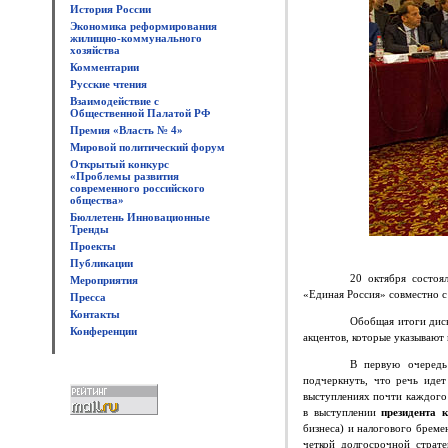
История России
Экономика реформирования
жилищно-коммунального
хозяйства
Комментарии
Русские чтения
Взаимодействие с
Общественной Палатой РФ
Премия «Власть № 4»
Мировой политический форум
Открытый конкурс
«Проблемы развития
современного российского
общества»
Бюллетень Инновационные
Тренды
Проекты
Публикации
20 октября состо
Мероприятия
«Единая Россия» совместно 
Пресса
Контакты
Обобщая итоги диск
Конференции
акцентов, которые указывают
В первую очередь
подчеркнуть, что речь идет
выступлениях почти каждого 
в выступлении
президента
бизнеса) и налогового бреме
четкой долгосрочной страт