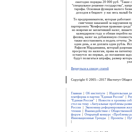
ежегодно порядка 20 000 руб. "Такие 
"специальное решение государства", напр
тарифы. Основная функция малого бизнес
доходов в бюджет: у нас весь малый би
Те предприниматели, которые работают 
смягчение наказаний за нарушения пр
партпроекта "Комфортная правовая среда"
но вовремя не заплативший налог, лишае
календарном году и обязан перейти н
физлиц, налог на добавленную стоимость,
также восстановить и подать отчеты. Эт
один день, а не доплата один рубль. 
Рафаэля Марданшина, который разреша
просрочку по налогам, права на патентн
останутся: во-первых, до погашения задо
будут полагаться штрафы, размер которы
упл
Вернуться к списку статей
Copyright © 2005—2017 Институт Общес
Главная
|
Об институте
|
Издательская д
платформа в партии "Единая Россия"
|
Ре
"Единая Россия"
|
Новости и хроника соб
стол на тему «Актуальные проблемы разви
России
|
Экономика реформирования жил
чтения
|
Взаимодействие с Общественно
форум
|
Открытый конкурс «Проблемы ра
Инновационные Тренды
|
Проекты
|
Пу
|