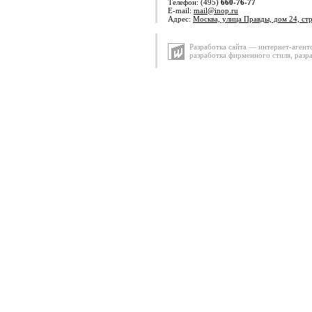
Телефон: (495)
660-76-77
E-mail:
mail@inop.ru
Адрес:
Москва, улица Правды, дом 24, ст
Разработка сайта — интернет-агент
разработка фирменного стиля
,
разр