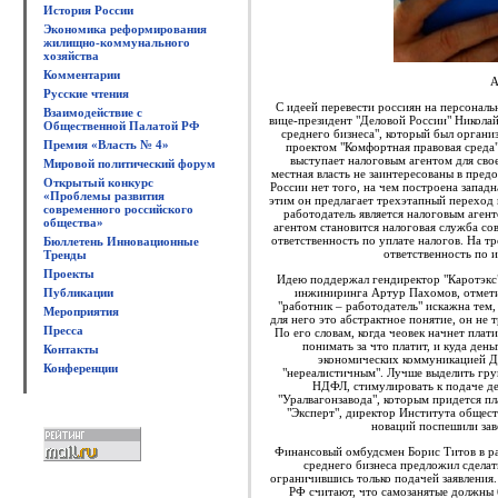
История России
Экономика реформирования
жилищно-коммунального
хозяйства
Комментарии
А
Русские чтения
С идеей перевести россиян на персонал
Взаимодействие с
вице-президент "Деловой России" Николай
Общественной Палатой РФ
среднего бизнеса", который был орган
Премия «Власть № 4»
проектом "Комфортная правовая среда"
выступает налоговым агентом для свое
Мировой политический форум
местная власть не заинтересованы в пре
Открытый конкурс
России нет того, на чем построена западн
«Проблемы развития
этим он предлагает трехэтапный переход 
современного российского
работодатель является налоговым агент
общества»
агентом становится налоговая служба со
ответственность по уплате налогов. На т
Бюллетень Инновационные
ответственность по и
Тренды
Проекты
Идею поддержал гендиректор "Каротэкс
Публикации
инжиниринга Артур Пахомов, отметив
"работник – работодатель" искажна тем, 
Мероприятия
для него это абстрактное понятие, он не 
Пресса
По его словам, когда чеовек начнет плат
понимать за что платит, и куда ден
Контакты
экономических коммуникацией Дм
Конференции
"нереалистичным". Лучше выделить гру
НДФЛ, стимулировать к подаче де
"Уралвагонзавода", которым придется пл
"Эксперт", директор Института общес
новаций поспешили заве
Финансовый омбудсмен Борис Титов в ра
среднего бизнеса предложил сделат
ограничившись только подачей заявления
РФ считают, что самозанятые должны 