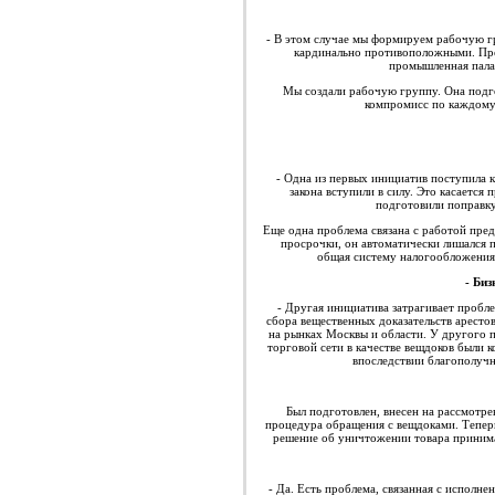
- В этом случае мы формируем рабочую гр
кардинально противоположными. Пре
промышленная палат
Мы создали рабочую группу. Она подго
компромисс по каждому 
- Одна из первых инициатив поступила 
закона вступили в силу. Это касаетс
подготовили поправку
Еще одна проблема связана с работой пред
просрочки, он автоматически лишался п
общая систему налогообложения.
- Биз
- Другая инициатива затрагивает пробл
сбора вещественных доказательств арестов
на рынках Москвы и области. У другого 
торговой сети в качестве вещдоков были 
впоследствии благополучн
Был подготовлен, внесен на рассмотре
процедура обращения с вещдоками. Теперь
решение об уничтожении товара принимае
- Да. Есть проблема, связанная с испол