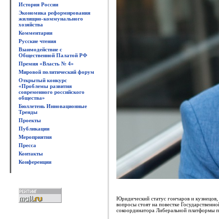
История России
Экономика реформирования
жилищно-коммунального
хозяйства
Комментарии
Русские чтения
Взаимодействие с
Общественной Палатой РФ
Премия «Власть № 4»
Мировой политический форум
Открытый конкурс
«Проблемы развития
современного российского
общества»
Бюллетень Инновационные
Тренды
Проекты
Публикации
Мероприятия
Пресса
Контакты
Конференции
Юридический статус гончаров и кузнецов, 
вопросы стоят на повестке Государственно
сокоординатора Либеральной платформы 