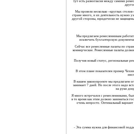
Тут есть разногласия между самими реме
друго
Мы провели несколько «круглых столов»
стране много, и их деятельность нужно уз
другой стороны, юридически не защищены
Мы предлагаем ремесленникам работать
исключить бухгалтерскую документаци
Сейчас все ремесленные палаты по стра
коммерческие. Ремесленные палаты должн
Получив новый статус, региональные рем
В этом плане показателен пример Чехии
инсп
В нашем законопроекте мы предлагаем ог
занимает 7 дней. Но после этого надо вст
на руки док
Я много встречался с ремесленниками, бы
в то время как этим должно заниматься го
очень непросто. Оптимальный вариант 
- Эта сумма нужна для финансовой подде