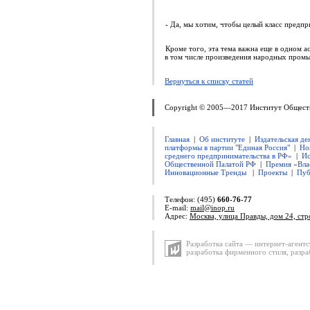
- Да, мы хотим, чтобы целый класс предпр
Кроме того, эта тема важна еще в одном а
в том числе произведения народных промыс
Вернуться к списку статей
Copyright © 2005—2017 Институт Общест
Главная
|
Об институте
|
Издательская де
платформы в партии "Единая Россия"
|
Но
среднего предпринимательства в РФ»
|
Ис
Общественной Палатой РФ
|
Премия «Вла
Инновационные Тренды
|
Проекты
|
Пуб
Телефон: (495)
660-76-77
E-mail:
mail@inop.ru
Адрес:
Москва, улица Правды, дом 24, стр
Разработка сайта — интернет-агентс
разработка фирменного стиля
,
разра