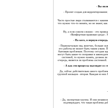
- Вы явл
- Проект создан для корректирования
Часто простые люди сталкиваются с какими
что нужно что-то менять, но не знают, как
Ну, а если совсем сложно - это прив
«Комфортная правовая среда». 
- На кого, в первую очеред
- Первоначально мы, конечно, больше ск
его работы не может быть таким узким. 
бытовым проблемам. Поэтому сегодня задач
могут быть какие-то поправки в законодат
системой, то нужно понять, должна ли
очередь, является ли проблема системной.
- А как эти процессы выглядят со 
Да, сейчас действительно много пробле
группой жильцов - вторая. Каждая из них 
- Да, экспертная группа. И они независ
подтверждает, что такая проблема де