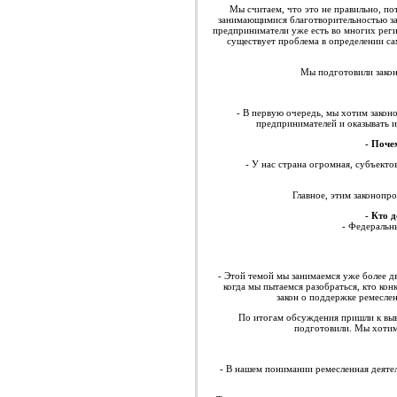
Мы считаем, что это не правильно, п
занимающимися благотворительностью за 
предприниматели уже есть во многих реги
существует проблема в определении сам
Мы подготовили закон
- В первую очередь, мы хотим закон
предпринимателей и оказывать 
- Поче
- У нас страна огромная, субъекто
Главное, этим законопр
- Кто 
- Федеральн
- Этой темой мы занимаемся уже более дв
когда мы пытаемся разобраться, кто ко
закон о поддержке ремеслен
По итогам обсуждения пришли к выво
подготовили. Мы хотим
- В нашем понимании ремесленная деятел