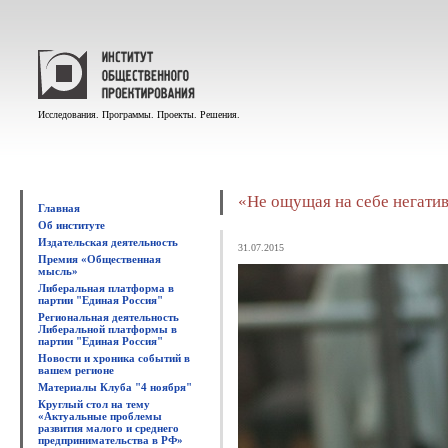
Исследования. Программы. Проекты. Решения.
«Не ощущая на себе негатив
Главная
Об институте
Издательская деятельность
31.07.2015
Премия «Общественная
мысль»
Либеральная платформа в
партии "Единая Россия"
Региональная деятельность
Либеральной платформы в
партии "Единая Россия"
Новости и хроника событий в
вашем регионе
Материалы Клуба "4 ноября"
Круглый стол на тему
«Актуальные проблемы
развития малого и среднего
предпринимательства в РФ»