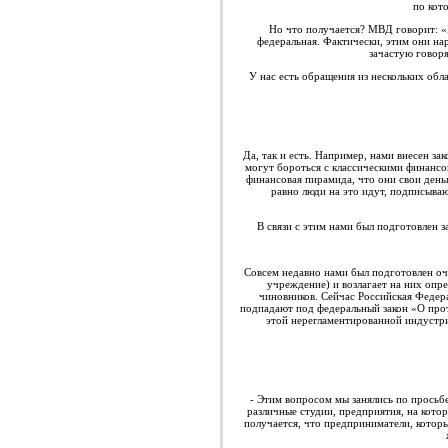
по кот
Но что получается? МВД говорит: «Х
федеральная. Фактически, этим они на
зачастую говоря
У нас есть обращения из нескольких обл
Да, так и есть. Например, нами внесен 
могут бороться с классическими финансо
финансовая пирамида, что они свои деньг
равно люди на это идут, подписываю
В связи с этим нами был подготовлен 
Совсем недавно нами был подготовлен оч
учреждение) и возлагает на них опр
чиновников. Сейчас Российская Федера
подпадают под федеральный закон «О прот
этой нерегламентированной индустри
- Этим вопросом мы занялись по просьб
различные студии, предприятия, на кото
получается, что предприниматели, которые