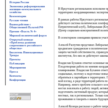
История России
Экономика реформирования
В Иркутском региональном исполкоме п
жилищно-коммунального
хозяйства
территориях координационных экспертн
Комментарии
В рамках работы Иркутского региональн
Русские чтения
действует система политических платфо
Взаимодействие с
Патриотический клуб), Либеральная (Кл
Общественной Палатой РФ
(Центр социально-консервативной полити
Премия «Власть № 4»
Мировой политический форум
В селекторном совещании приняли участ
Открытый конкурс
«Проблемы развития
Алексей Распутин представил Либераль
современного российского
общества»
продвигаем гражданские и политические 
защита частной собственности, справедли
Бюллетень Инновационные
Тренды
институтов, без них не действуют законы
Проекты
Владислав Буханов отметил основные на
Публикации
Плодотворная работа по мнению коорди
Мероприятия
планировании. Владислав Буханов отмети
Пресса
социальных, поэтому к подготовке новы
Контакты
обратиться к партийцам в территориях. 
Конференции
мой взгляд, в ряде территорий работа п
Например, много проблем сельского хоз
местах вовлекать в работу людей, актив
подготовить системный продукт, котор
местных, так и региональных. Только п
проживания и говорить о нашем будущем
Алексей Козюра рассказал о работе пат