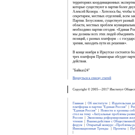
территориях координационных экспертны
которые существуют в партии более двух
Алексей Козюра. - Хотелось бы, чтобы 
секретарям, местных отделений, всем за
Партии. Безусловно, существует разный 
области, местных проблем муниципальны
необходимо партии сегодня. «Единая Рос
мы должны всех этих людей объединить 
позиций, с разных платформ – с государ
зрения, находить пути их решения».
В конце ноября в Иркутске состоится бо
трех платформ Приангарья обсудят пар
действия.
"Байкал24"
Вернуться к списку статей
Copyright © 2005—2017 Институт Общес
Главная
|
Об институте
|
Издательская д
платформа в партии "Единая Россия"
|
Ре
"Единая Россия"
|
Новости и хроника соб
стол на тему «Актуальные проблемы разви
России
|
Экономика реформирования жил
чтения
|
Взаимодействие с Общественно
форум
|
Открытый конкурс «Проблемы ра
Инновационные Тренды
|
Проекты
|
Пу
|