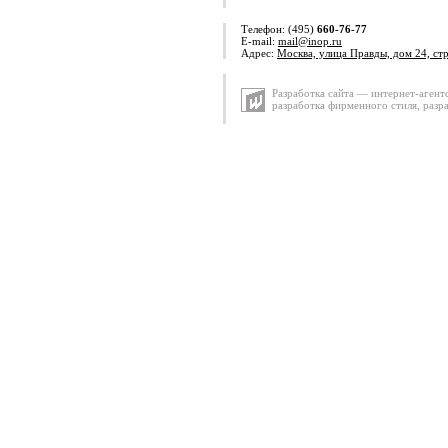
Телефон: (495)
660-76-77
E-mail:
mail@inop.ru
Адрес:
Москва, улица Правды, дом 24, ст
Разработка сайта — интернет-агент
разработка фирменного стиля
,
разр