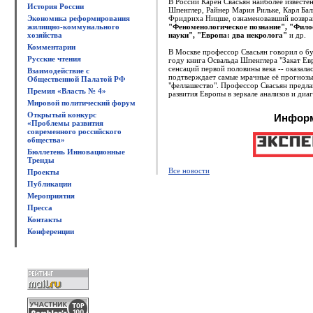
В России Карен Свасьян наиболее известен
История России
Шпенглер, Райнер Мария Рильке, Карл Ба
Экономика реформирования
Фридриха Ницше, ознаменовавший возвращ
жилищно-коммунального
"Феноменологическое познание", "Филос
хозяйства
науки", "Европа: два некролога"
и др.
Комментарии
В Москве профессор Свасьян говорил о бу
Русские чтения
году книга Освальда Шпенглера "Закат Ев
сенсаций первой половины века -- оказалас
Взаимодействие с
подтверждает самые мрачные её прогнозы
Общественной Палатой РФ
"феллашество". Профессор Свасьян предл
Премия «Власть № 4»
развития Европы в зеркале анализов и диа
Мировой политический форум
Открытый конкурс
Информ
«Проблемы развития
современного российского
общества»
Бюллетень Инновационные
Тренды
Все новости
Проекты
Публикации
Мероприятия
Пресса
Контакты
Конференции