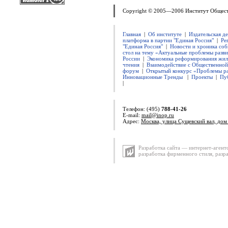
Copyright © 2005—2006 Институт Общес
Главная
|
Об институте
|
Издательская д
платформа в партии "Единая Россия"
|
Ре
"Единая Россия"
|
Новости и хроника соб
стол на тему «Актуальные проблемы разви
России
|
Экономика реформирования жил
чтения
|
Взаимодействие с Общественно
форум
|
Открытый конкурс «Проблемы ра
Инновационные Тренды
|
Проекты
|
Пу
|
Телефон: (495)
788-41-26
E-mail:
mail@inop.ru
Адрес:
Москва, улица Сущевский вал, дом 
Разработка сайта — интернет-агент
разработка фирменного стиля
,
разр