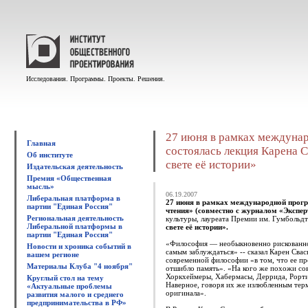
Исследования. Программы. Проекты. Решения.
27 июня в рамках междуна
Главная
состоялась лекция Карена 
Об институте
свете её истории»
Издательская деятельность
Премия «Общественная
мысль»
06.19.2007
Либеральная платформа в
27 июня в рамках международной прог
партии "Единая Россия"
чтения» (совместно с журналом «Экспер
Региональная деятельность
культуры, лауреата Премии им. Гумбольд
Либеральной платформы в
свете её истории».
партии "Единая Россия"
«Философия — необыкновенно рискованное
Новости и хроника событий в
самым заблуждаться» -- сказал Карен Свас
вашем регионе
современной философии «в том, что ее про
Материалы Клуба "4 ноября"
отшибло память». «На кого же похожи сов
Хоркхеймеры, Хабермасы, Деррида, Рорти
Круглый стол на тему
Наверное, говоря их же излюбленным терми
«Актуальные проблемы
оригинала».
развития малого и среднего
предпринимательства в РФ»