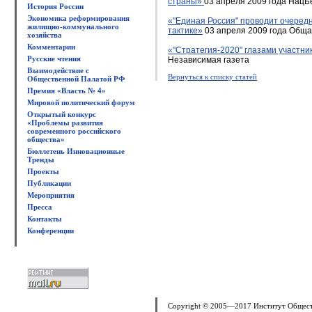
страны»
03 апреля 2009 года НацБ
История России
Экономика реформирования
«"Единая Россия" проводит очеред
жилищно-коммунального
тактике»
03 апреля 2009 года Обща
хозяйства
Комментарии
«"Стратегия-2020" глазами участни
Русские чтения
Независимая газета
Взаимодействие с
Вернуться к списку статей
Общественной Палатой РФ
Премия «Власть № 4»
Мировой политический форум
Открытый конкурс
«Проблемы развития
современного российского
общества»
Бюллетень Инновационные
Тренды
Проекты
Публикации
Мероприятия
Пресса
Контакты
Конференции
Copyright © 2005—2017 Институт Общес