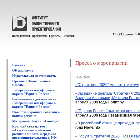
ИНОП (главная)
>
К
Исследования. Программы. Проекты. Решения.
Пресса о мероприятии
Главная
Об институте
Издательская деятельность
15.04.2009
Премия «Общественная
«"Стратегия-2020" меняет тактику»
мысль»
Либеральная платформа в
«Заседание форума "Стратегия 202
партии "Единая Россия"
Валерия Анашвили, Михаила Рогожн
Региональная деятельность
апреля 2009 года Полит.ру
Либеральной платформы в
партии "Единая Россия"
«"Единая Россия" пытается приспос
Новости и хроника событий в
апреля 2009 года Независимая газ
вашем регионе
Материалы Клуба "4 ноября"
«В российской столице проходит фо
Круглый стол на тему
года Newsinfo
«Актуальные проблемы
развития малого и среднего
«Форум "Стратегия 2020. Новая так
предпринимательства в РФ»