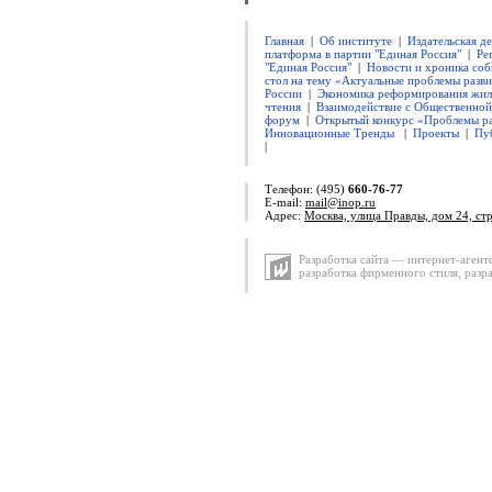
Главная
|
Об институте
|
Издательская д
платформа в партии "Единая Россия"
|
Ре
"Единая Россия"
|
Новости и хроника соб
стол на тему «Актуальные проблемы разви
России
|
Экономика реформирования жил
чтения
|
Взаимодействие с Общественно
форум
|
Открытый конкурс «Проблемы ра
Инновационные Тренды
|
Проекты
|
Пу
|
Телефон: (495)
660-76-77
E-mail:
mail@inop.ru
Адрес:
Москва, улица Правды, дом 24, ст
Разработка сайта — интернет-агент
разработка фирменного стиля
,
разр