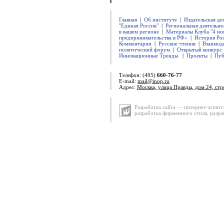
Главная
|
Об институте
|
Издательская де
"Единая Россия"
|
Региональная деятельно
в вашем регионе
|
Материалы Клуба "4 но
предпринимательства в РФ»
|
История Ро
Комментарии
|
Русские чтения
|
Взаимод
политический форум
|
Открытый конкурс 
Инновационные Тренды
|
Проекты
|
Пуб
Телефон: (495)
660-76-77
E-mail:
mail@inop.ru
Адрес:
Москва, улица Правды, дом 24, стр
Разработка сайта — интернет-агентс
разработка фирменного стиля
,
разра