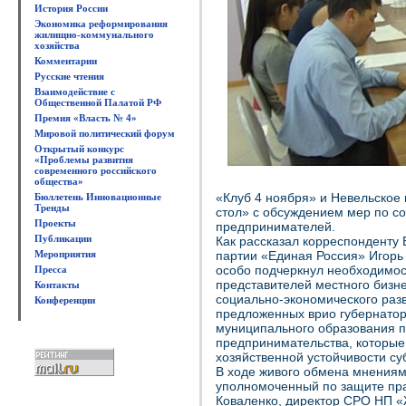
История России
Экономика реформирования
жилищно-коммунального
хозяйства
Комментарии
Русские чтения
Взаимодействие с
Общественной Палатой РФ
Премия «Власть № 4»
Мировой политический форум
Открытый конкурс
«Проблемы развития
современного российского
общества»
«Клуб 4 ноября» и Невельское
Бюллетень Инновационные
Тренды
стол» с обсуждением мер по с
Проекты
предпринимателей.
Публикации
Как рассказал корреспонденту
Мероприятия
партии «Единая Россия» Игорь 
особо подчеркнул необходимост
Пресса
представителей местного бизн
Контакты
социально-экономического раз
Конференции
предложенных врио губернатор
муниципального образования п
предпринимательства, которые
хозяйственной устойчивости су
В ходе живого обмена мнениями
уполномоченный по защите пр
Коваленко, директор СРО НП 