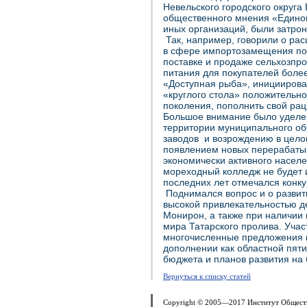
Невельского городского округ
общественного мнения «Единой
иных организаций, были затро
Так, например, говорили о ра
в сфере импортозамещения пот
поставке и продаже сельхозпро
питания для покупателей боле
«Доступная рыба», инициирова
«круглого стола» положительно
поколения, пополнить свой ра
Большое внимание было уделе
территории муниципального о
заводов и возрождению в цел
появлением новых перерабатыв
экономически активного населе
мореходный колледж не будет и
последних лет отмечался конку
Поднимался вопрос и о развити
высокой привлекательностью д
Монирон, а также при наличии
мира Татарского пролива. Участ
многочисленные предложения и
дополнении как областной пяти
бюджета и планов развития на 
Вернуться к списку статей
Copyright © 2005—2017 Институт Общест